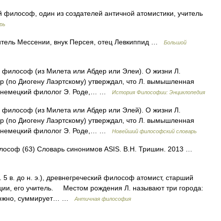
ий философ, один из создателей античной атомистики, учитель
рь
итель Мессении, внук Персея, отец Левкиппид …
Большой
ий философ (из Милета или Абдер или Элеи). О жизни Л.
ур (по Диогену Лаэртскому) утверждал, что Л. вымышленная
ли немецкий филолог Э. Роде,… …
История Философии: Энциклопедия
ий философ (из Милета или Абдер или Элей). О жизни Л.
ур (по Диогену Лаэртскому) утверждал, что Л. вымышленная
ли немецкий филолог Э. Роде,… …
Новейший философский словарь
илософ (63) Словарь синонимов ASIS. В.Н. Тришин. 2013 …
в. до н. э.), древнегреческий философ атомист, старший
ции, его учитель. Местом рождения Л. называют три города:
озможно, суммирует… …
Античная философия