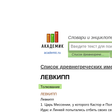
Словари и энциклоп
academic.ru
Список древнегреческих имен
Список древнегреческих им
ЛЕВКИПП
Толкование
ЛЕВКИПП
Левкипп
1
.
Царь
Мессении
,
у
которого
Кастор
и
Пол
Идас
и
Линкей
попытались
отбить
своих
се