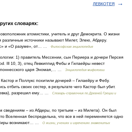
ЛЕВКОТЕЯ
ругих словарях:
оположник атомистики, учитель и друг Демокрита. О жизни
я различные источники называют Милет, Элею, Абдеру.
ос» и «О разуме», от… …
Философская энциклопедия
ологии: 1) правитель Мессении, сын Периера и дочери Персея
d. Ill 10, 3), отец Левкиппид Фебы и Гилаейры невест
елопоннесского царя Эномая,… …
Энциклопедия мифологии
 Кастор и Поллукс похитили дочерей – Гилаейру и Фебу.
ь отбить своих сестер, в результате чего Кастор был убит.
идевка), разрешил ему… …
Cловарь-справочник по Древней Греции и
сведениям – из Абдеры, по третьим – из Милета). Он был
о Вселенная беспредельна, что все в ней переменяется одно
а. Миры возникают… …
О жизни, учениях и изречениях знаменитых