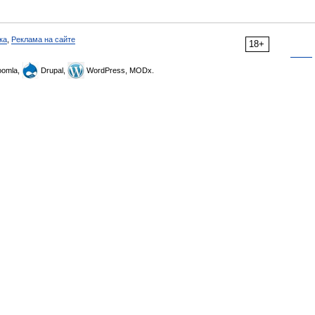
ка
,
Реклама на сайте
18+
omla,
Drupal,
WordPress, MODx.