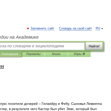
Запомнить сайт
Словарь на свой сайт
RU
едии на Академике
Найти!
Толкования
Переводы
Книги
Игры ⚽
ен
лукс
похитили
дочерей
–
Гилаейру
и
Фебу
.
Сыновья
Левкиппа
стер
,
в
результате
чего
Кастор
был
убит
.
Зевс
,
который
был