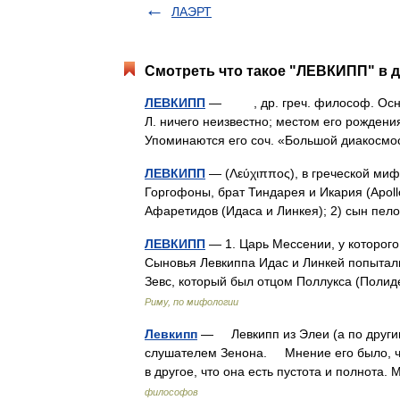
ЛАЭРТ
Смотреть что такое "ЛЕВКИПП" в д
ЛЕВКИПП
— , др. греч. философ. Основ
Л. ничего неизвестно; местом его рождени
Упоминаются его соч. «Большой диакосм
ЛЕВКИПП
— (Λεύχιππος), в греческой миф
Горгофоны, брат Тиндарея и Икария (Apollo
Афаретидов (Идаса и Линкея); 2) сын п
ЛЕВКИПП
— 1. Царь Мессении, у которого
Сыновья Левкиппа Идас и Линкей попыталис
Зевс, который был отцом Поллукса (Пол
Риму, по мифологии
Левкипп
— Левкипп из Элеи (а по другим 
слушателем Зенона. Мнение его было, чт
в другое, что она есть пустота и полнот
философов