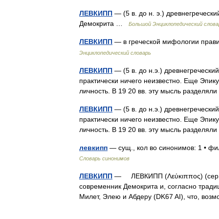
ЛЕВКИПП
— (5 в. до н. э.) древнегреческ
Демокрита …
Большой Энциклопедический слова
ЛЕВКИПП
— в греческой мифологии прав
Энциклопедический словарь
ЛЕВКИПП
— (5 в. до н.э.) древнегреческ
практически ничего неизвестно. Еще Эпик
личность. В 19 20 вв. эту мысль разделя
ЛЕВКИПП
— (5 в. до н.э.) древнегреческ
практически ничего неизвестно. Еще Эпик
личность. В 19 20 вв. эту мысль разделя
левкипп
— сущ., кол во синонимов: 1 • ф
Словарь синонимов
ЛЕВКИПП
— ЛЕВКИПП (Λεύκιππος) (сер. 5 
современник Демокрита и, согласно тради
Милет, Элею и Абдеру (DK67 AI), что, в