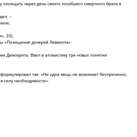
у
посещать
через
день
своего
погибшего
смертного
брата
в
дел
, –
емли
,
и
»,
10
).
ны
«
Похищение
дочерей
Левкиппа
».
ник
Демокрита
.
Ввел
в
атомистику
три
новых
понятия:
сформулировал
так:
«
Ни
одна
вещь
не
возникает
беспричинно
,
в
силу
необходимости
».