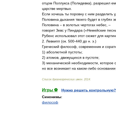
отцом
Поллукса
(
Полидевка
),
разрешил
ем
царстве
мертвых
.
Если
хочешь
ты
поровну
с
ним
разделить
у
Половина
дыхания
твоего
будет
в
глубях
з
Половина
–
в
золотых
чертогах
небес
, –
говорит
Зевс
у
Пиндара
(«
Немейские
песн
Рубенс
использовал
этот
сюжет
для
карти
2
.
Левкипп
(
ок
.
500
-
440
до
н
.
э
.)
Греческий
философ
,
современник
и
сорат
1
)
абсолютной
пустоты
;
2
)
атомов
,
движущихся
в
пустоте
;
3
)
механической
необходимости
,
которое
но
все
возникает
на
каком
-
либо
основании
Список
древнегреческих
имен
.
2014
.
Игры ⚽
Нужно решить контрольную?
Синонимы
:
философ